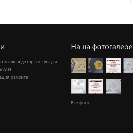
ги
Наша фотогалере
ртно-экспедиторские услуги
е АТИ
ация ремонта
Все фото