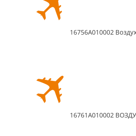
16756A010002 Возду
16761A010002 ВОЗД