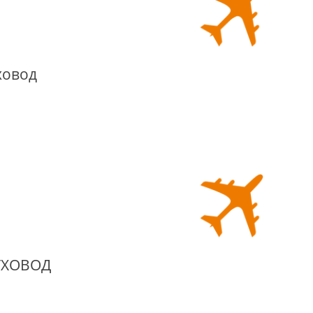
ховод
УХОВОД