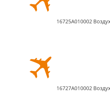
16725A010002 Возду
16727A010002 Возду