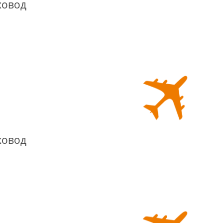
ховод
ховод