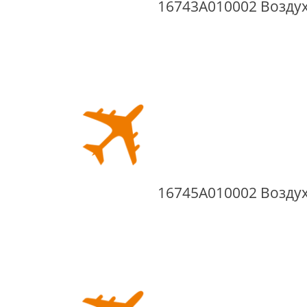
16743A010002 Возду
16745A010002 Возду