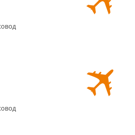
ховод
ховод